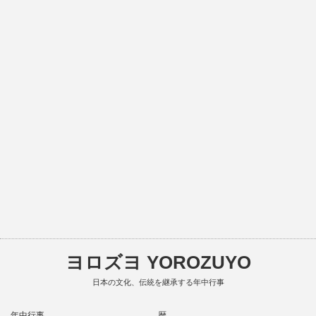
ヨロズヨ YOROZUYO
日本の文化、伝統を継承する年中行事
年中行事
暦