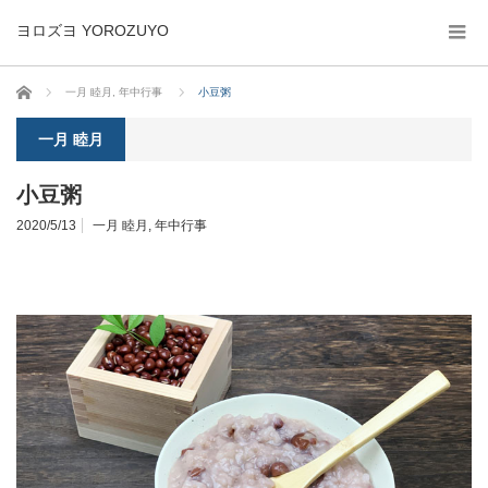
ヨロズヨ YOROZUYO
ホーム
一月 睦月
,
年中行事
小豆粥
一月 睦月
小豆粥
2020/5/13
一月 睦月
,
年中行事