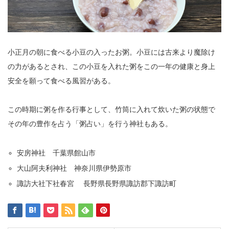
小正月の朝に食べる小豆の入ったお粥。小豆には古来より魔除け
の力があるとされ、この小豆を入れた粥をこの一年の健康と身上
安全を願って食べる風習がある。
この時期に粥を作る行事として、竹筒に入れて炊いた粥の状態で
その年の豊作を占う「粥占い」を行う神社もある。
安房神社 千葉県館山市
大山阿夫利神社 神奈川県伊勢原市
諏訪大社下社春宮 長野県長野県諏訪郡下諏訪町