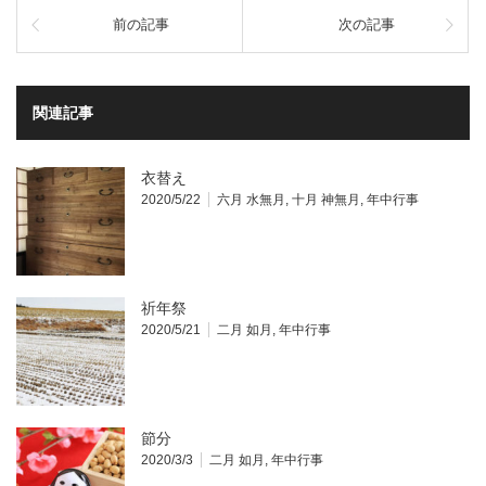
前の記事
次の記事
関連記事
衣替え
2020/5/22
六月 水無月
,
十月 神無月
,
年中行事
祈年祭
2020/5/21
二月 如月
,
年中行事
節分
2020/3/3
二月 如月
,
年中行事