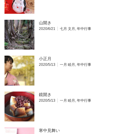
山開き
2020/6/21
七月 文月
,
年中行事
小正月
2020/5/13
一月 睦月
,
年中行事
鏡開き
2020/5/13
一月 睦月
,
年中行事
寒中見舞い