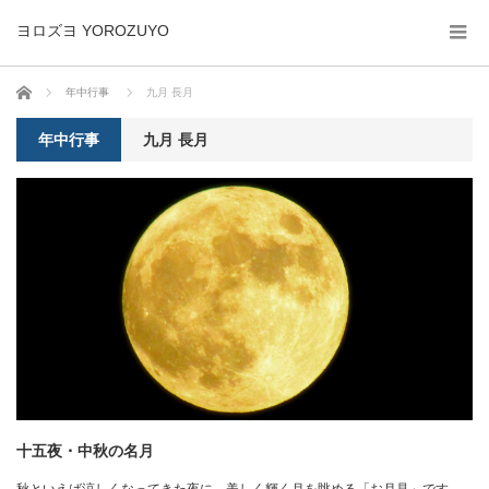
ヨロズヨ YOROZUYO
ホーム
年中行事
九月 長月
年中行事
九月 長月
十五夜・中秋の名月
秋といえば涼しくなってきた夜に、美しく輝く月を眺める「お月見」です。