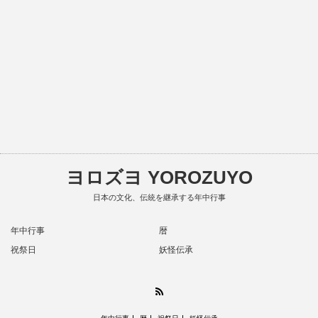
ヨロズヨ YOROZUYO
日本の文化、伝統を継承する年中行事
年中行事
暦
祝祭日
妖怪伝承
RSS