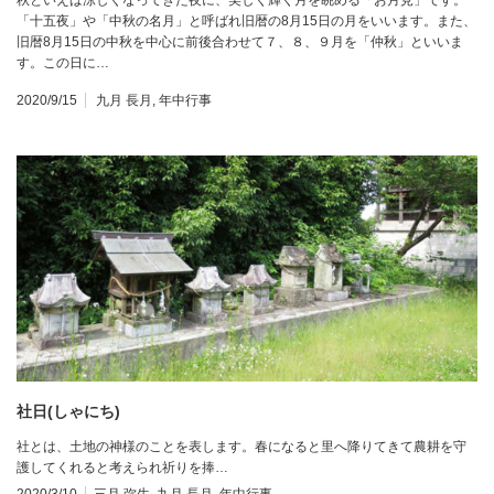
「十五夜」や「中秋の名月」と呼ばれ旧暦の8月15日の月をいいます。また、
旧暦8月15日の中秋を中心に前後合わせて７、８、９月を「仲秋」といいま
す。この日に…
2020/9/15
九月 長月
,
年中行事
社日(しゃにち)
社とは、土地の神様のことを表します。春になると里へ降りてきて農耕を守
護してくれると考えられ祈りを捧…
2020/3/10
三月 弥生
,
九月 長月
,
年中行事