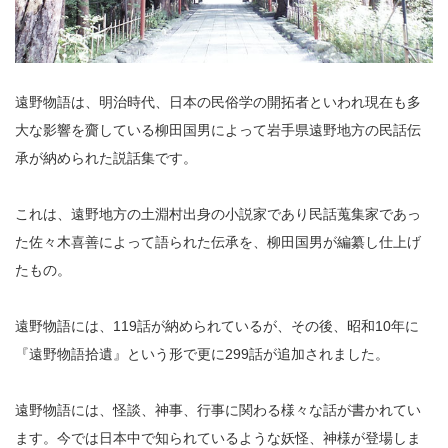
遠野物語は、明治時代、日本の民俗学の開拓者といわれ現在も多
大な影響を齎している柳田国男によって岩手県遠野地方の民話伝
承が納められた説話集です。
これは、遠野地方の土淵村出身の小説家であり民話蒐集家であっ
た佐々木喜善によって語られた伝承を、柳田国男が編纂し仕上げ
たもの。
遠野物語には、119話が納められているが、その後、昭和10年に
『遠野物語拾遺』という形で更に299話が追加されました。
遠野物語には、怪談、神事、行事に関わる様々な話が書かれてい
ます。今では日本中で知られているような妖怪、神様が登場しま