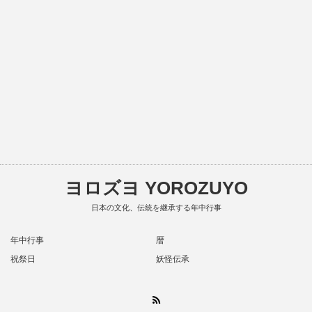
ヨロズヨ YOROZUYO
日本の文化、伝統を継承する年中行事
年中行事
暦
祝祭日
妖怪伝承
RSS